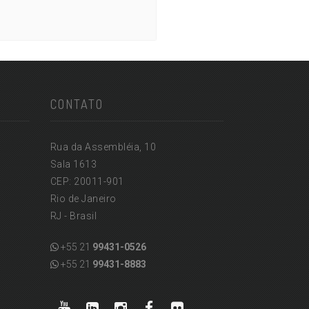
CONTATO
Rua da Assembléia, 10
Sala 1613
CEP: 20011-901
Rio de Janeiro
RJ - Brasil
+55 21
99431-0526
+55 21
99431-8883