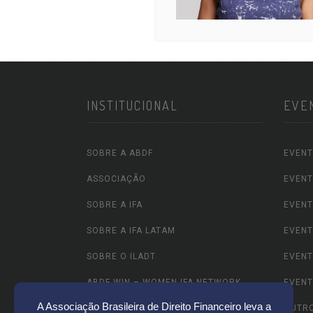
INSTITUCIONAL
EVE
SOBRE A ABDF
EVENT
ASSOCIAÇÃO
EVENT
SOBRE A IFA
EVENT
SOBRE A IFA LATAM
EVENT
SOBRE O ILADT
EVENT
ABDF WIN – WOMEN IFA NETWORK
EVENT
A Associação Brasileira de Direito Financeiro leva a
ABDF JOVEM
OUTR