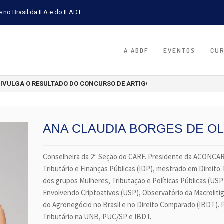
e no Brasil da IFA e do ILADT
A ABDF
EVENTOS
CU
DIVULGA O RESULTADO DO CONCURSO DE ARTIGOS CIENTÍFICOS 2026
ANA CLAUDIA BORGES DE OL
Conselheira da 2ª Seção do CARF. Presidente da ACONCARF
Tributário e Finanças Públicas (IDP), mestrado em Direito 
dos grupos Mulheres, Tributação e Políticas Públicas (US
Envolvendo Criptoativos (USP), Observatório da Macrolitigâ
do Agronegócio no Brasil e no Direito Comparado (IBDT). 
Tributário na UNB, PUC/SP e IBDT.