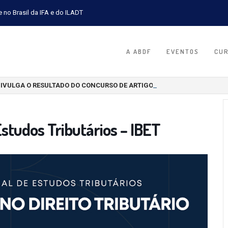
e no Brasil da IFA e do ILADT
A ABDF
EVENTOS
CU
DIVULGA O RESULTADO DO CONCURSO DE ARTIGOS CIENTÍFICOS 2026
studos Tributários – IBET