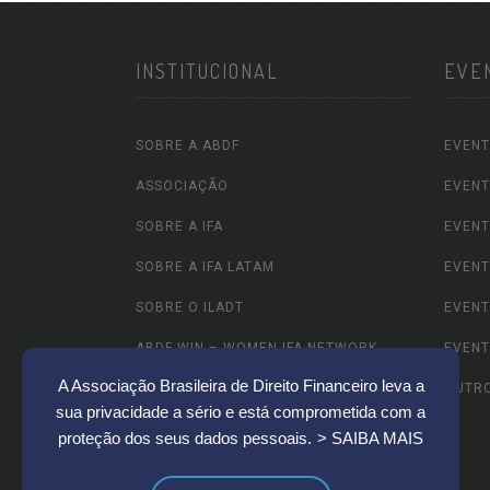
INSTITUCIONAL
EVE
SOBRE A ABDF
EVENT
ASSOCIAÇÃO
EVENT
SOBRE A IFA
EVENT
SOBRE A IFA LATAM
EVENT
SOBRE O ILADT
EVENT
ABDF WIN – WOMEN IFA NETWORK
EVENT
A Associação Brasileira de Direito Financeiro leva a
ABDF JOVEM
OUTR
sua privacidade a sério e está comprometida com a
CEMT – CENTRO DE EXCELÊNCIA DA
proteção dos seus dados pessoais.
> SAIBA MAIS
MULHER TRIBUTARISTA