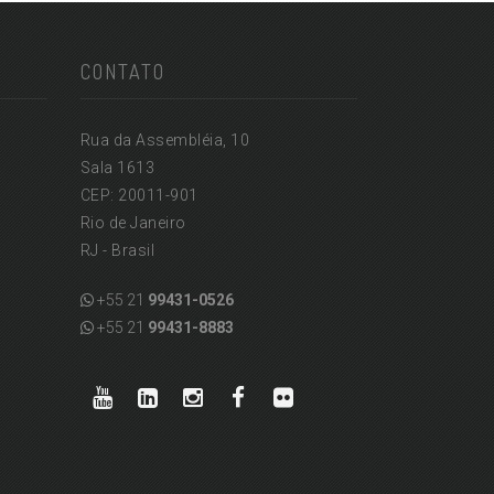
CONTATO
Rua da Assembléia, 10
Sala 1613
CEP: 20011-901
Rio de Janeiro
RJ - Brasil
+55 21
99431-0526
+55 21
99431-8883