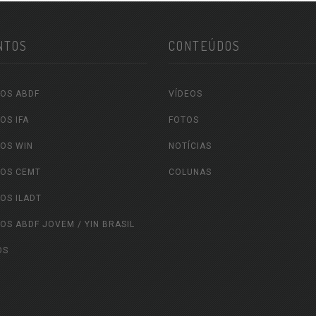
NTOS
CONTEÚDOS
OS ABDF
VÍDEOS
OS IFA
FOTOS
OS WIN
NOTÍCIAS
OS CEMT
COLUNAS
OS ILADT
OS ABDF JOVEM / YIN BRASIL
OS