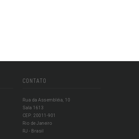
CONTATO
Rua da Assembléia, 10
Sala 1613
CEP: 20011-901
Rio de Janeiro
RJ - Brasil