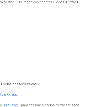
á o tema “Tributação das apostas e jogos de azar”!
 pelas pessoas físicas
licando aqui
.
be.
Clique aqui
para acessar a página de transmissão.