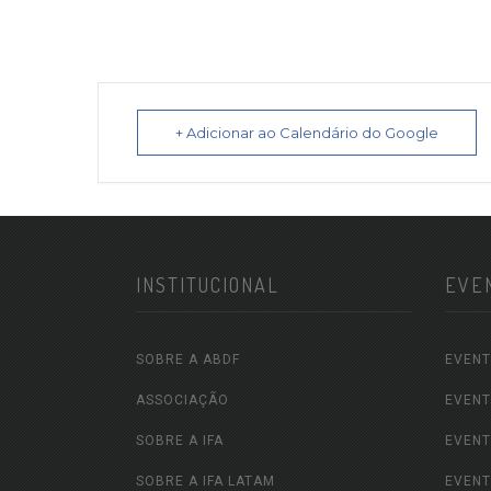
+ Adicionar ao Calendário do Google
INSTITUCIONAL
EVE
SOBRE A ABDF
EVENT
ASSOCIAÇÃO
EVENT
SOBRE A IFA
EVENT
SOBRE A IFA LATAM
EVENT