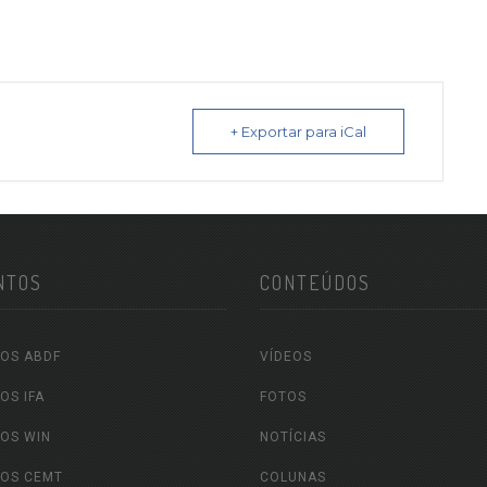
+ Exportar para iCal
NTOS
CONTEÚDOS
OS ABDF
VÍDEOS
OS IFA
FOTOS
OS WIN
NOTÍCIAS
OS CEMT
COLUNAS