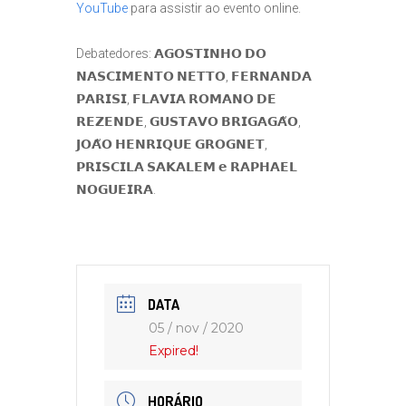
YouTube
para assistir ao evento online.
⠀
Debatedores: 𝗔𝗚𝗢𝗦𝗧𝗜𝗡𝗛𝗢 𝗗𝗢
𝗡𝗔𝗦𝗖𝗜𝗠𝗘𝗡𝗧𝗢 𝗡𝗘𝗧𝗧𝗢, 𝗙𝗘𝗥𝗡𝗔𝗡𝗗𝗔
𝗣𝗔𝗥𝗜𝗦𝗜, 𝗙𝗟𝗔𝗩𝗜𝗔 𝗥𝗢𝗠𝗔𝗡𝗢 𝗗𝗘
𝗥𝗘𝗭𝗘𝗡𝗗𝗘, 𝗚𝗨𝗦𝗧𝗔𝗩𝗢 𝗕𝗥𝗜𝗚𝗔𝗚𝗔̃𝗢,
𝗝𝗢𝗔̃𝗢 𝗛𝗘𝗡𝗥𝗜𝗤𝗨𝗘 𝗚𝗥𝗢𝗚𝗡𝗘𝗧,
𝗣𝗥𝗜𝗦𝗖𝗜𝗟𝗔 𝗦𝗔𝗞𝗔𝗟𝗘𝗠 𝗲 𝗥𝗔𝗣𝗛𝗔𝗘𝗟
𝗡𝗢𝗚𝗨𝗘𝗜𝗥𝗔.
DATA
05 / nov / 2020
Expired!
HORÁRIO