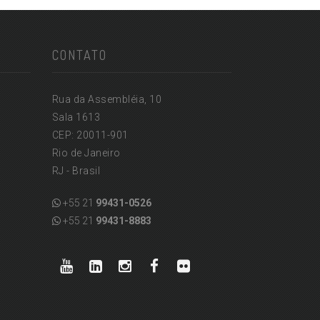
CONTATO
Rua da Assembléia, 10
Sala 1613
CEP: 20011-901
Rio de Janeiro
RJ - Brasil
+55 21
99431-0526
+55 21
99431-8883