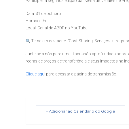
Participe da segunda edição da “Mesa de Debates de Pre
Data: 31 de outubro
Horário: 9h
Local: Canal da ABDF no YouTube
Tema em destaque: “Cost-Sharing, Serviços Intragrup
Junte-se a nós para uma discussão aprofundada sobre as
regras de preços de transferência e seus impactos na inc
Clique aqui
para acessar a página de transmissão.
+ Adicionar ao Calendário do Google