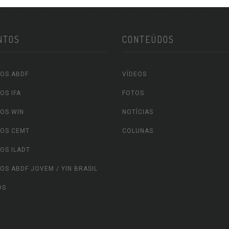
NTOS
CONTEÚDOS
OS ABDF
VÍDEOS
OS IFA
FOTOS
OS WIN
NOTÍCIAS
OS CEMT
COLUNAS
OS ILADT
OS ABDF JOVEM / YIN BRASIL
OS