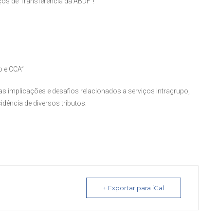
ços de Transferência da ABDF”!
o e CCA”
 implicações e desafios relacionados a serviços intragrupo,
idência de diversos tributos.
+ Exportar para iCal