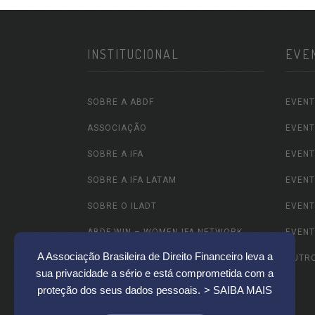
INSTITUCIONAL
EVE
SOBRE A ABDF
EVENT
ASSOCIAÇÃO
EVENT
SOBRE A IFA
EVENT
SOBRE A IFA LATAM
EVENT
SOBRE O ILADT
EVENT
ABDF WIN – WOMEN IFA NETWORK
EVENT
A Associação Brasileira de Direito Financeiro leva a
ABDF JOVEM
OUTR
sua privacidade a sério e está comprometida com a
CEMT – CENTRO DE EXCELÊNCIA DA
proteção dos seus dados pessoais.
> SAIBA MAIS
MULHER TRIBUTARISTA