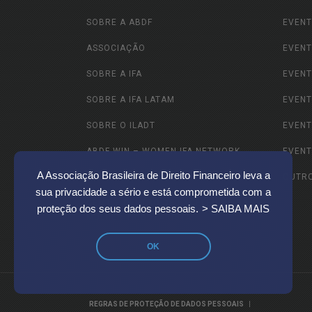
SOBRE A ABDF
EVENT
ASSOCIAÇÃO
EVENT
SOBRE A IFA
EVENT
SOBRE A IFA LATAM
EVENT
SOBRE O ILADT
EVENT
ABDF WIN – WOMEN IFA NETWORK
EVENT
A Associação Brasileira de Direito Financeiro leva a
ABDF JOVEM
OUTR
sua privacidade a sério e está comprometida com a
CEMT – CENTRO DE EXCELÊNCIA DA
proteção dos seus dados pessoais.
> SAIBA MAIS
MULHER TRIBUTARISTA
OK
|
REGRAS DE PROTEÇÃO DE DADOS PESSOAIS