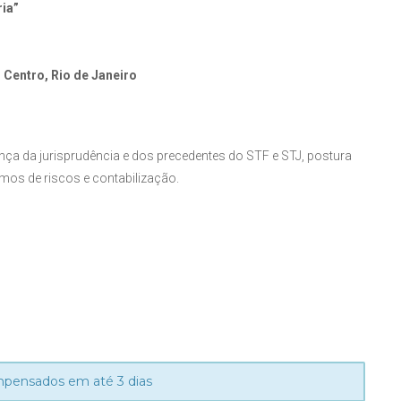
ria”
 Centro, Rio de Janeiro
ça da jurisprudência e dos precedentes do STF e STJ, postura
mos de riscos e contabilização.
mpensados em até 3 dias