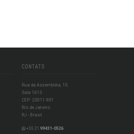
CONTATO
Rua da Assembléia, 10
Sala 1613
CEP: 20011-901
Rio de Janeiro
RJ - Brasil
+55 21
99431-0526