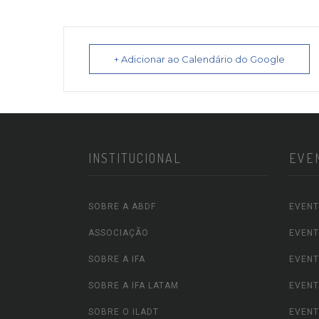
+ Adicionar ao Calendário do Google
INSTITUCIONAL
EVE
SOBRE A ABDF
EVENT
ASSOCIAÇÃO
EVENT
SOBRE A IFA
EVENT
SOBRE A IFA LATAM
EVENT
SOBRE O ILADT
EVENT