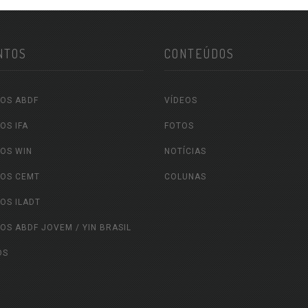
NTOS
CONTEÚDOS
OS ABDF
VÍDEOS
OS IFA
FOTOS
OS WIN
NOTÍCIAS
OS CEMT
COLUNAS
OS ILADT
OS ABDF JOVEM / YIN BRASIL
OS