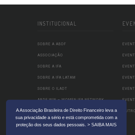
INSTITUCIONAL
EVE
SOBRE A ABDF
EVENT
ASSOCIAÇÃO
EVENT
SOBRE A IFA
EVENT
SOBRE A IFA LATAM
EVENT
SOBRE O ILADT
EVENT
ABDF WIN – WOMEN IFA NETWORK
EVENT
A Associação Brasileira de Direito Financeiro leva a
ABDF JOVEM
OUTR
sua privacidade a sério e está comprometida com a
CEMT – CENTRO DE EXCELÊNCIA DA
proteção dos seus dados pessoais.
> SAIBA MAIS
MULHER TRIBUTARISTA