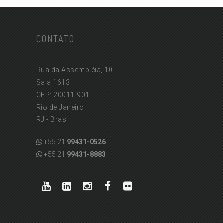
CONTATO
Rua da Assembléia, 10
Sala 1613
CEP: 20011-901
Rio de Janeiro
RJ - Brasil
+55 21
99431-0526
+55 21
99431-8883