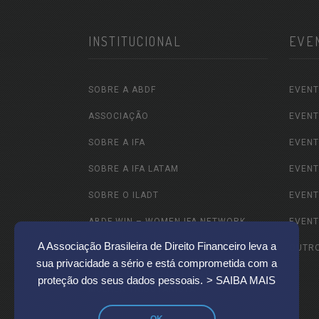
INSTITUCIONAL
EVE
SOBRE A ABDF
EVENT
ASSOCIAÇÃO
EVENT
SOBRE A IFA
EVENT
SOBRE A IFA LATAM
EVENT
SOBRE O ILADT
EVENT
ABDF WIN – WOMEN IFA NETWORK
EVENT
A Associação Brasileira de Direito Financeiro leva a
ABDF JOVEM
OUTR
sua privacidade a sério e está comprometida com a
CEMT – CENTRO DE EXCELÊNCIA DA
proteção dos seus dados pessoais.
> SAIBA MAIS
MULHER TRIBUTARISTA