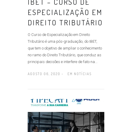
IBET – CURSO DE
ESPECIALIZAÇÃO EM
DIREITO TRIBUTÁRIO
O Curso de Especialização em Direito
Tributário é uma pós-graduação, do IBET,
que tem o objetivo de ampliar o conhecimento
no ramo do Direito Tributário, que conduz as
principais decisões e interfere de fato na...
AGOSTO 06, 2020 -
EM
NOTÍCIAS