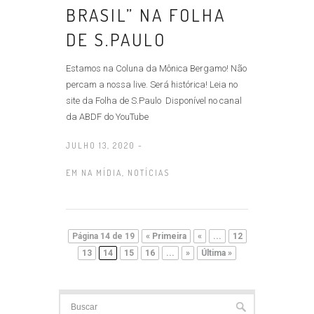
BRASIL” NA FOLHA
DE S.PAULO
Estamos na Coluna da Mônica Bergamo! Não
percam a nossa live. Será histórica! Leia no
site da Folha de S.Paulo Disponível no canal
da ABDF do YouTube
JULHO 13, 2020 -
EM
NA MÍDIA
,
NOTÍCIAS
Página 14 de 19
« Primeira
«
...
12
13
14
15
16
...
»
Última »