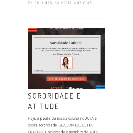
EM
COLUNAS
,
NA MÍDIA
,
NOTÍCIAS
SORORIDADE É
ATITUDE
Hoje, a pauta da nossa coluna no JOTA é
sobre sororidade. GLAUCIA LAULETTA
FRASCINO, advogada e membro da ABDF,