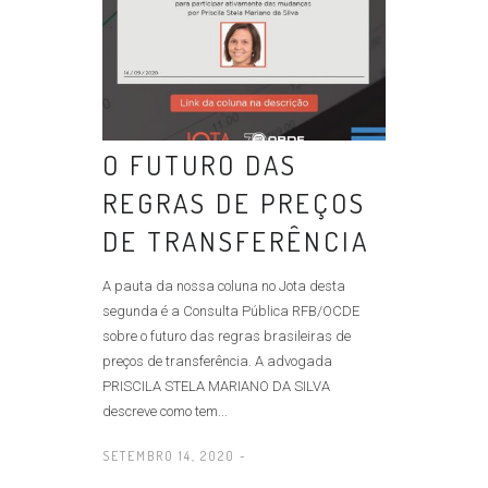
O FUTURO DAS
REGRAS DE PREÇOS
DE TRANSFERÊNCIA
A pauta da nossa coluna no Jota desta
segunda é a Consulta Pública RFB/OCDE
sobre o futuro das regras brasileiras de
preços de transferência. A advogada
PRISCILA STELA MARIANO DA SILVA
descreve como tem...
SETEMBRO 14, 2020 -