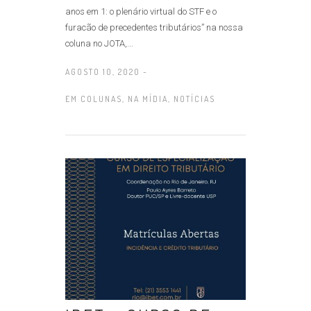
anos em 1: o plenário virtual do STF e o
furacão de precedentes tributários” na nossa
coluna no JOTA,...
AGOSTO 10, 2020 -
EM
COLUNAS
,
NA MÍDIA
,
NOTÍCIAS