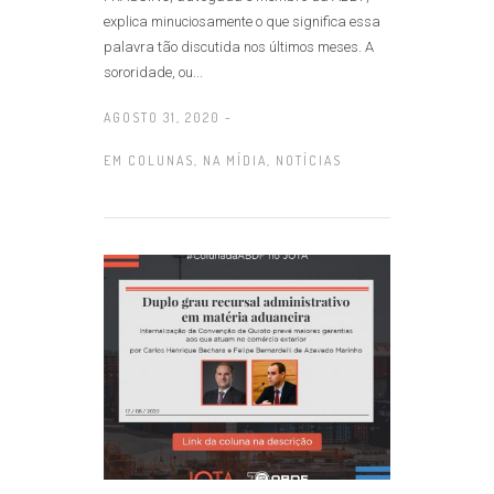
explica minuciosamente o que significa essa
palavra tão discutida nos últimos meses. A
sororidade, ou...
AGOSTO 31, 2020 -
EM
COLUNAS
,
NA MÍDIA
,
NOTÍCIAS