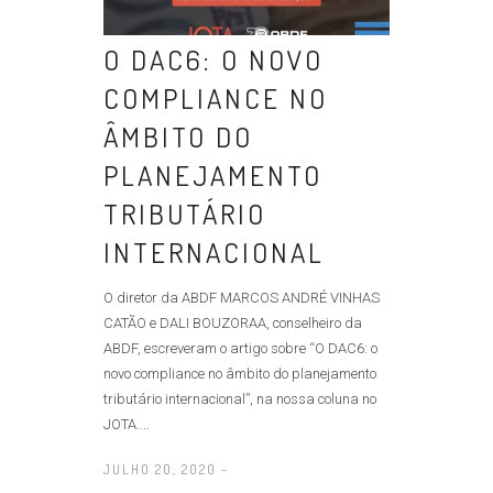
O DAC6: O NOVO
COMPLIANCE NO
ÂMBITO DO
PLANEJAMENTO
TRIBUTÁRIO
INTERNACIONAL
O diretor da ABDF MARCOS ANDRÉ VINHAS
CATÃO e DALI BOUZORAA, conselheiro da
ABDF, escreveram o artigo sobre “O DAC6: o
novo compliance no âmbito do planejamento
tributário internacional”, na nossa coluna no
JOTA....
JULHO 20, 2020 -