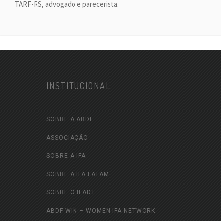
TARF-RS, advogado e parecerista.
INSTITUCIONAL
SOBRE A ABDF
ASSOCIAÇÃO
SOBRE A IFA
SOBRE A IFA LATAM
SOBRE O ILADT
ABDF WIN – WOMEN IFA NETWORK