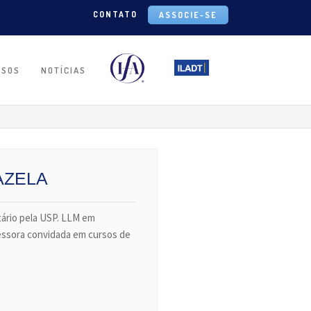
CONTATO
ASSOCIE-SE
RSOS
NOTÍCIAS
AZELA
tário pela USP. LLM em
fessora convidada em cursos de