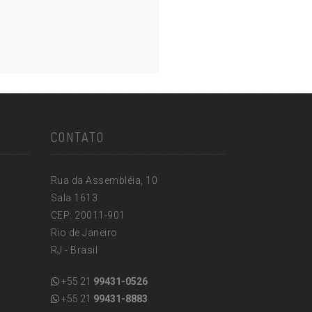
CONTATO
Rua da Assembléia, 10
Sala 1613
CEP: 20011-901
Rio de Janeiro
RJ - Brasil
+55 21
99431-0526
+55 21
99431-8883