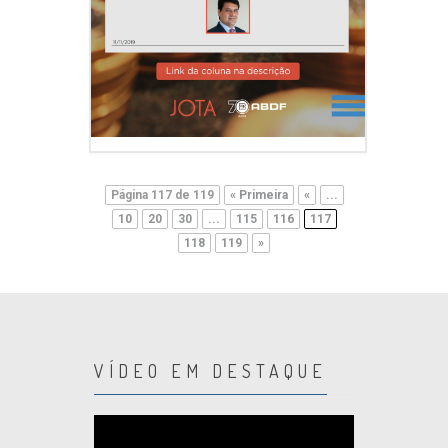
Página 117 de 119
« Primeira
«
...
10
20
30
...
115
116
117
118
119
»
VÍDEO EM DESTAQUE